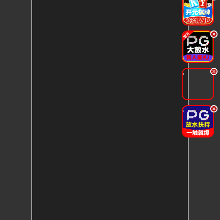
.
.
.